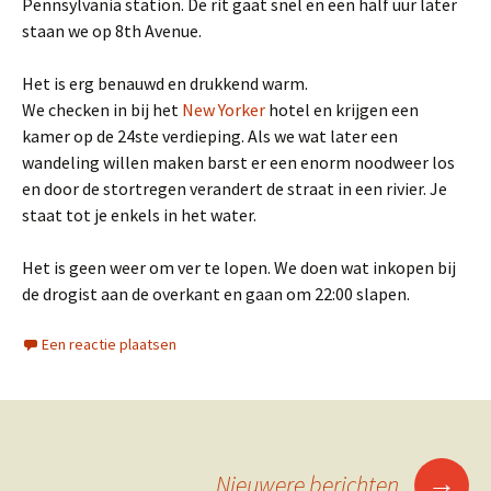
Pennsylvania station. De rit gaat snel en een half uur later
staan we op 8th Avenue.
Het is erg benauwd en drukkend warm.
We checken in bij het
New Yorker
hotel en krijgen een
kamer op de 24ste verdieping. Als we wat later een
wandeling willen maken barst er een enorm noodweer los
en door de stortregen verandert de straat in een rivier. Je
staat tot je enkels in het water.
Het is geen weer om ver te lopen. We doen wat inkopen bij
de drogist aan de overkant en gaan om 22:00 slapen.
Een reactie plaatsen
Berichtennavigatie
→
Nieuwere berichten