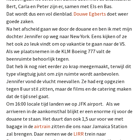
Bert, Carla en Peter zijn er, samen met Els en Bas.
Dat wordt dus een vol dienblad.
Douwe Egberts
doet weer
goede zaken.
Na het afscheid gaan we door de douane en ben ik met mijn
dochter Jennifer op weg naar New York. Eens kijken of ze
het ook zo leuk vindt om op vakantie te gaan naar de VS.
Als we plaatsnemen in de KLM Boeing 777 valt de
beenruimte behoorlijk tegen.
Dat heb ik nog niet eerder zo krap meegemaakt, terwijl dit
type vliegtuig juist om zijn ruimte wordt aanbevolen.
Jennifer vond de vlucht meevallen. Ze had erg opgezien
tegen 8 uur stil zitten, maar de films en de catering maken
dat de tijd snel gaat.
Om 16:00 locale tijd landen we op JFK airport. Als we
arriveren in de aankomsthal blijkt er een enorme rij voor de
douane te staan. Het duurt dan ook 1,5 uur voor we met
bagage in de
airtrain
zitten die ons naar Jamaica Station
zal brengen. Daar nemen we de
LIRR
trein naar