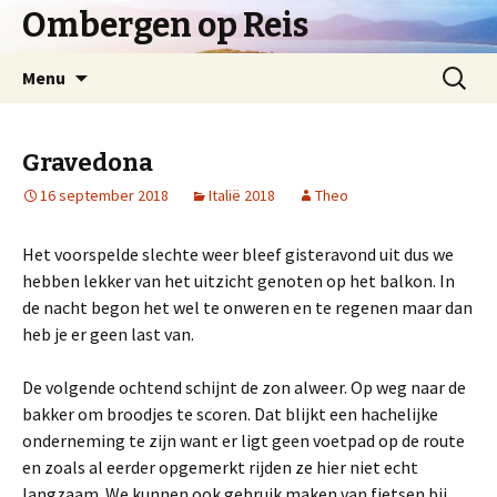
Ombergen op Reis
Spring
Zoeken
Menu
naar
naar:
inhoud
Gravedona
16 september 2018
Italië 2018
Theo
Het voorspelde slechte weer bleef gisteravond uit dus we
hebben lekker van het uitzicht genoten op het balkon. In
de nacht begon het wel te onweren en te regenen maar dan
heb je er geen last van.
De volgende ochtend schijnt de zon alweer. Op weg naar de
bakker om broodjes te scoren. Dat blijkt een hachelijke
onderneming te zijn want er ligt geen voetpad op de route
en zoals al eerder opgemerkt rijden ze hier niet echt
langzaam. We kunnen ook gebruik maken van fietsen bij