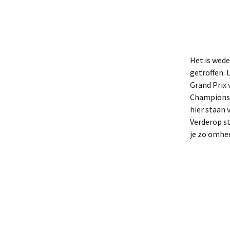
Het is wed
getroffen. 
Grand Prix 
Championsh
hier staan 
Verderop s
je zo omhee