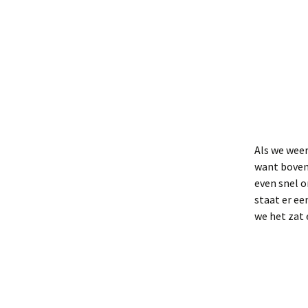
Als we weer
want boveno
even snel o
staat er ee
we het zat 