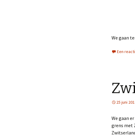
We gaan ter
Een react
Zwi
25 juni 20
We gaan er 
grens met 
Zwitserland