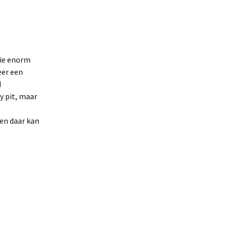
tie enorm
eer een
d
y pit, maar
en daar kan