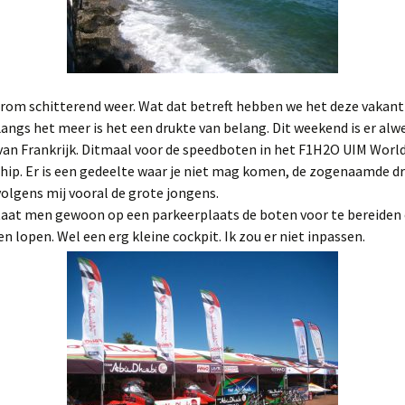
erom schitterend weer. Wat dat betreft hebben we het deze vakan
Langs het meer is het een drukte van belang. Dit weekend is er alw
van Frankrijk. Ditmaal voor de speedboten in het F1H2O UIM Worl
ip. Er is een gedeelte waar je niet mag komen, de zogenaamde dr
volgens mij vooral de grote jongens.
taat men gewoon op een parkeerplaats de boten voor te bereiden 
n lopen. Wel een erg kleine cockpit. Ik zou er niet inpassen.