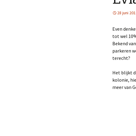
28 juni 20
Even denken
tot wel 10%
Bekend van 
parkeren we
terecht?
Het blijkt 
kolonie, hi
meer van G