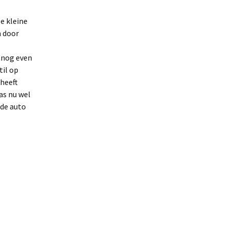
e kleine
n door
n nog even
til op
heeft
as nu wel
 de auto