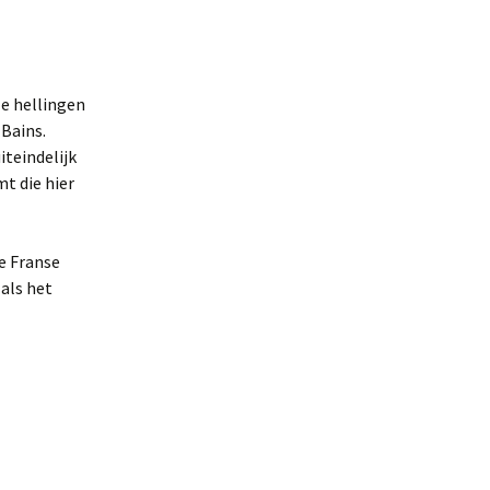
le hellingen
-Bains.
iteindelijk
t die hier
ge Franse
 als het