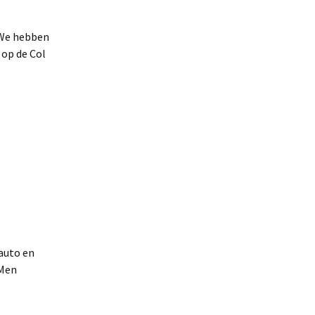
. We hebben
 op de Col
 auto en
 Men