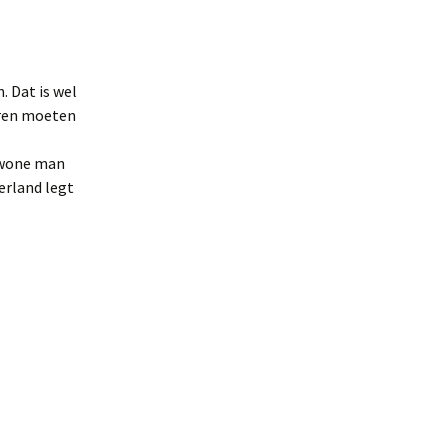
. Dat is wel
eren moeten
gewone man
erland legt