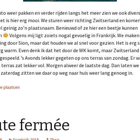
uto weer pakken en verder rijden langs het meer zien we ook divers
et is hier erg mooi. We sturen weer richting Zwitserland en kome
l geinig zo’n plaatsnaam. Benieuwd of ze hier een beetje kunnen
en
Volgens mij ligt zoiets nogal gevoelig in Frankrijk. We make
ng door Sion, maar dat houden we al snel voor gezien. Het is erg s
rg warm. Even denk ik dat het door de WK komt, maar Zwitserland 
 gespeeld. ’s Avonds lekker gegeten op ons terras van zondag. Er w
 terras zat lekker vol. Morgen alweer de laatste dag. Dan laten we
zaterdag zitten we daar op weg naar huis weer lang genoeg in.
ie plaatsen
te fermée
18
Frankrijk 2018
Theo