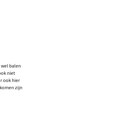
s wel balen
ook niet
r ook hier
nkomen zijn