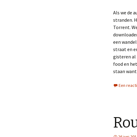
Als we de a
stranden. H
Torrent. We
download
een wandeli
straat en e
gisteren al
food en het
staan want 
Een react
Rou
26 juni 20