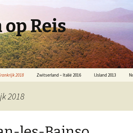
op Reis
Frankrijk 2018
Zwitserland – Italië 2016
IJsland 2013
N
jk 2018
an-les-Bainso