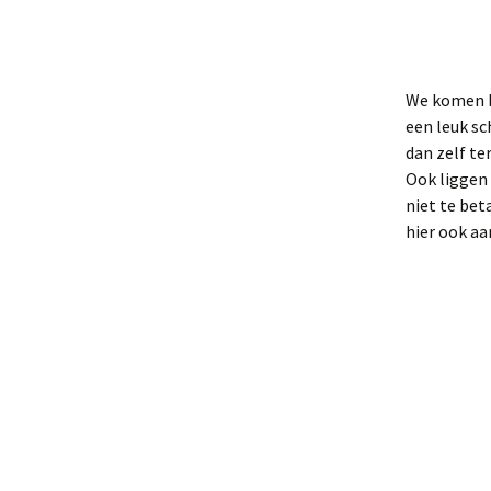
We komen bi
een leuk sc
dan zelf te
Ook liggen 
niet te bet
hier ook aa