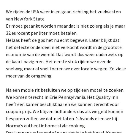
We rijden de USA weer in en gaan richting het zuidwesten
van New York State.
Er moet getankt worden maar dat is niet zo erg als je maar
32 eurocent per liter moet betalen.
Helaas heeft de gps het nu echt begeven. Later blijkt dat
het defecte onderdeel niet verkocht wordt in de grootste
economie van de wereld. Dat wordt dus weer ouderwets op
de kaart navigeren. Het eerste stuk rijden we over de
snelweg maar al snel toeren we over locale wegen. Zo zie je
meer van de omgeving.
Na een mooie rit besluiten we op tijd een motel te zoeken.
We komen terecht in Erie Pennsylvania. Het Quality Inn
heeft een kamer beschikbaar en we kunnen terecht voor
coupon prijs. We blijven hollanders dus als we geld kunnen
besparen zullen we dat niet laten. ’s Avonds eten we bij
Norma’s authentic home style cooking.
Dat kunnen we lopend af want dat is in het hotel. Kunnen