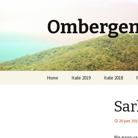
Ombergen 
Spring
Home
Italië 2019
Italië 2018
F
naar
inhoud
Sar
20 juni 20
We gaan van