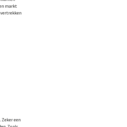
gen markt
e vertrekken
. Zeker een
den. Zoals