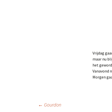
Vrijdag gaa
maar nu bli
het geworde
Vanavond n
Morgen gaa
Berichtnavigatie
←
Gourdon