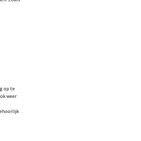
ng op te
ook weer
ehoorlijk