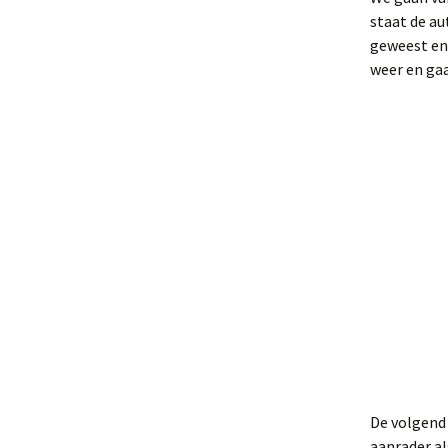
staat de au
geweest en 
weer en gaa
De volgend 
aanrader al