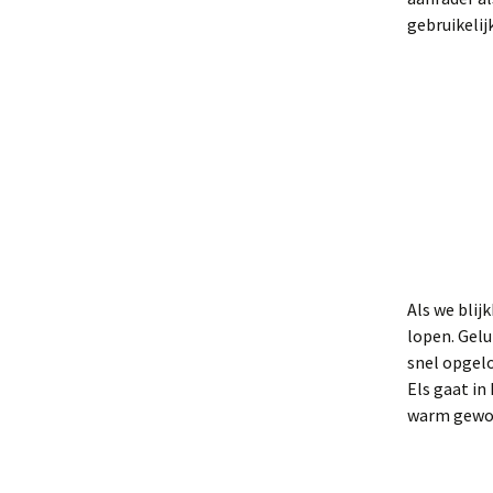
gebruikelij
Als we blij
lopen. Gel
snel opgelo
Els gaat in
warm geword