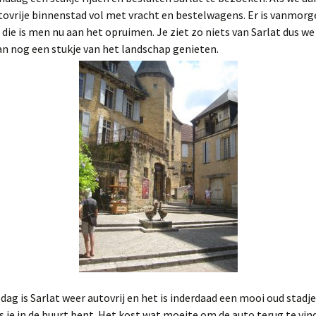
tovrije binnenstad vol met vracht en bestelwagens. Er is vanmor
die is men nu aan het opruimen. Je ziet zo niets van Sarlat dus w
n nog een stukje van het landschap genieten.
dag is Sarlat weer autovrij en het is inderdaad een mooi oud stadje
s je in de buurt bent. Het kost wat moeite om de auto terug te vin