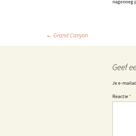
nagenoeg pe
Berichtnavigatie
←
Grand Canyon
Geef ee
Je e-mailad
Reactie
*