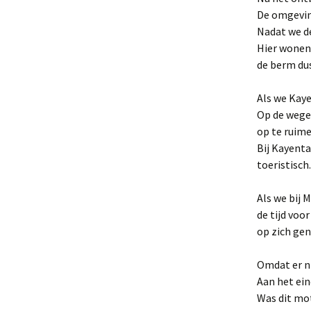
De omgevin
Nadat we d
Hier wonen 
de berm dus
Als we Kaye
Op de wegen
op te ruime
Bij Kayenta
toeristisc
Als we bij 
de tijd vo
op zich gen
Omdat er ni
Aan het ein
Was dit mot