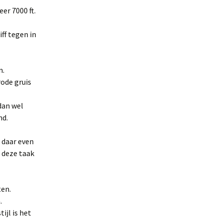
r 7000 ft.
ff tegen in
n.
ode gruis
dan wel
nd.
 daar even
 deze taak
ten.
.
ijl is het