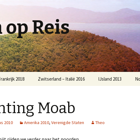
op Reis
rankrijk 2018
Zwitserland – Italië 2016
IJsland 2013
No
hting Moab
us 2010
Amerika 2010
,
Verenigde Staten
Theo
ijt rijden we verder naar het noorden.