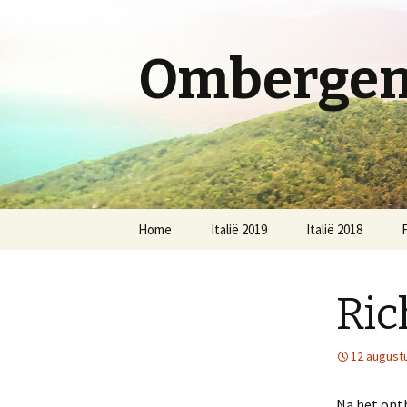
Ombergen 
Spring
Home
Italië 2019
Italië 2018
F
naar
inhoud
Ric
12 august
Na het ontb