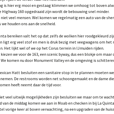
g is hier erg mooi en gestaag klimmen we omhoog tot boven alwee
e Highway 160 opgedraaid zijn wordt de bebouwing snel minder.
niet veel mensen. Wel komen we regelmatig een auto van de sheri
 we houden ons aan de snelheid.
nta bereiken valt het op dat zelfs de wolken hier roodgekleurd zij
 ligt erg veel stof en men is druk bezig met veegwagens om het r
n. Het lijkt wel of we op het Corus terrein in IJmuiden rijden.
 kiezen we voor de 163, een scenic byway, dus een blokje om maar 
h. We komen nu door Monument Valley en de omgeving is schittere
Mexican Hatt besluiten een sanitaire stop in te plannen moeten we
or nemen. De restrooms worden net schoongemaakt en de dame die
omen heeft neemt daar de tijd voor.
et veel uitwijk mogelijkheden zijn besluiten we maar om te wach
d van de middag komen we aan in Moab en checken in bij La Quinta
el vorige keer al boven verwachting, na een upgraden van de huisst