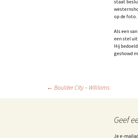
staat beslu
westernsho
op de foto.
Als een van
een stel ui
Hij bedoeld
geshowd maa
Berichtnavigatie
←
Boulder City – Williams
Geef ee
Je e-mailad