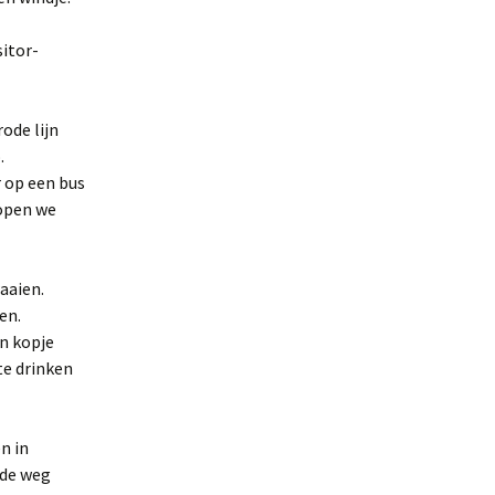
sitor-
ode lijn
.
r op een bus
lopen we
aaien.
en.
en kopje
 te drinken
n in
 de weg