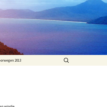
Zoeken
orwegen 2013
naar:
en windje.