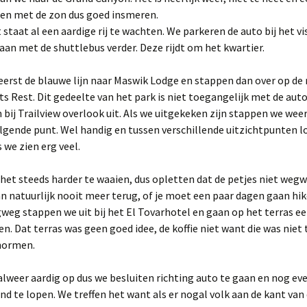
en met de zon dus goed insmeren.
t staat al een aardige rij te wachten. We parkeren de auto bij het vi
aan met de shuttlebus verder. Deze rijdt om het kwartier.
rst de blauwe lijn naar Maswik Lodge en stappen dan over op de r
s Rest. Dit gedeelte van het park is niet toegangelijk met de auto
bij Trailview overlook uit. Als we uitgekeken zijn stappen we wee
lgende punt. Wel handig en tussen verschillende uitzichtpunten 
we zien erg veel.
het steeds harder te waaien, dus opletten dat de petjes niet wegw
dan natuurlijk nooit meer terug, of je moet een paar dagen gaan hik
weg stappen we uit bij het El Tovarhotel en gaan op het terras e
ken. Dat terras was geen goed idee, de koffie niet want die was niet
normen.
alweer aardig op dus we besluiten richting auto te gaan en nog eve
nd te lopen. We treffen het want als er nogal volk aan de kant van