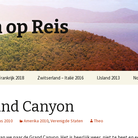
op Reis
rankrijk 2018
Zwitserland – Italië 2016
IJsland 2013
No
and Canyon
us 2010
Amerika 2010
,
Verenigde Staten
Theo
n we naar de Grand Canyon. Het is heerlijk weer, niet te heet en e