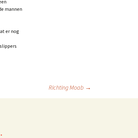
 een
 de mannen
at er nog
slippers
Richting Moab
→
t
*