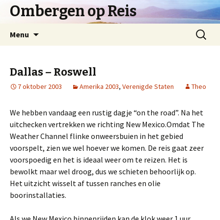
Ombergen op Reis
Spring
Zoeken
Menu
naar
naar:
inhoud
Dallas – Roswell
7 oktober 2003
Amerika 2003
,
Verenigde Staten
Theo
We hebben vandaag een rustig dagje “on the road”. Na het
uitchecken vertrekken we richting New Mexico.Omdat The
Weather Channel flinke onweersbuien in het gebied
voorspelt, zien we wel hoever we komen. De reis gaat zeer
voorspoedig en het is ideaal weer om te reizen. Het is
bewolkt maar wel droog, dus we schieten behoorlijk op.
Het uitzicht wisselt af tussen ranches en olie
boorinstallaties.
Als we New Mexico binnenrijden kan de klok weer 1 uur