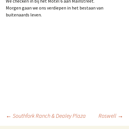
We checken in bij het Motel 6 aan Mainstreet.
Morgen gaan we ons verdiepen in het bestaan van
buitenaards leven.
Berichtnavigatie
←
Southfork Ranch & Dealey Plaza
Roswell
→