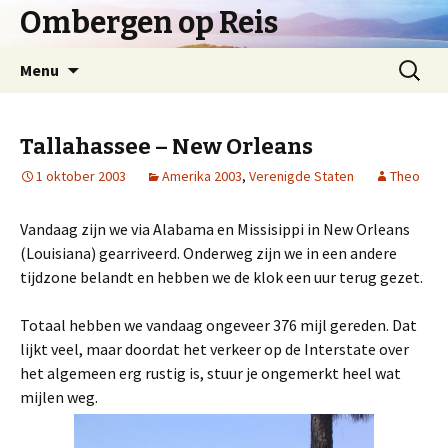
Ombergen op Reis
Spring
Zoeken
Menu
naar
naar:
inhoud
Tallahassee – New Orleans
1 oktober 2003
Amerika 2003
,
Verenigde Staten
Theo
Vandaag zijn we via Alabama en Missisippi in New Orleans
(Louisiana) gearriveerd. Onderweg zijn we in een andere
tijdzone belandt en hebben we de klok een uur terug gezet.
Totaal hebben we vandaag ongeveer 376 mijl gereden. Dat
lijkt veel, maar doordat het verkeer op de Interstate over
het algemeen erg rustig is, stuur je ongemerkt heel wat
mijlen weg.