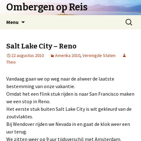
Ombergen op Reis
Spring
Zoeken
Menu
naar
naar:
inhoud
Salt Lake City – Reno
22 augustus 2010
Amerika 2010
,
Verenigde Staten
Theo
Vandaag gaan we op weg naar de alweer de laatste
bestemming van onze vakantie.
Omdat het een flink stuk rijden is naar San Francisco maken
we een stop in Reno.
Het eerste stuk buiten Salt Lake City is wit gekleurd van de
zoutvlaktes.
Bij Wendover rijden we Nevada in en gaat de klok weer een
uur terug.
We zitten weer op 9 uur tijdsverschil met Amsterdam.