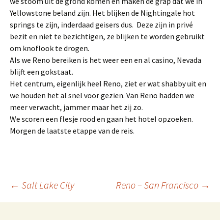
we stoom uit de grond komen en maken de grap dat we in
Yellowstone beland zijn. Het blijken de Nightingale hot
springs te zijn, inderdaad geisers dus. Deze zijn in privé
bezit en niet te bezichtigen, ze blijken te worden gebruikt
om knoflook te drogen.
Als we Reno bereiken is het weer een en al casino, Nevada
blijft een gokstaat.
Het centrum, eigenlijk heel Reno, ziet er wat shabby uit en
we houden het al snel voor gezien. Van Reno hadden we
meer verwacht, jammer maar het zij zo.
We scoren een flesje rood en gaan het hotel opzoeken.
Morgen de laatste etappe van de reis.
Berichtnavigatie
←
Salt Lake City
Reno – San Francisco
→