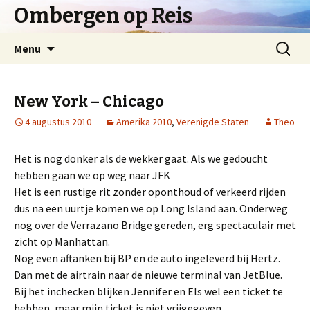
Ombergen op Reis
Spring
Zoeken
Menu
naar
naar:
inhoud
New York – Chicago
4 augustus 2010
Amerika 2010
,
Verenigde Staten
Theo
Het is nog donker als de wekker gaat. Als we gedoucht
hebben gaan we op weg naar JFK
Het is een rustige rit zonder oponthoud of verkeerd rijden
dus na een uurtje komen we op Long Island aan. Onderweg
nog over de Verrazano Bridge gereden, erg spectaculair met
zicht op Manhattan.
Nog even aftanken bij BP en de auto ingeleverd bij Hertz.
Dan met de airtrain naar de nieuwe terminal van JetBlue.
Bij het inchecken blijken Jennifer en Els wel een ticket te
hebben, maar mijn ticket is niet vrijgegeven.