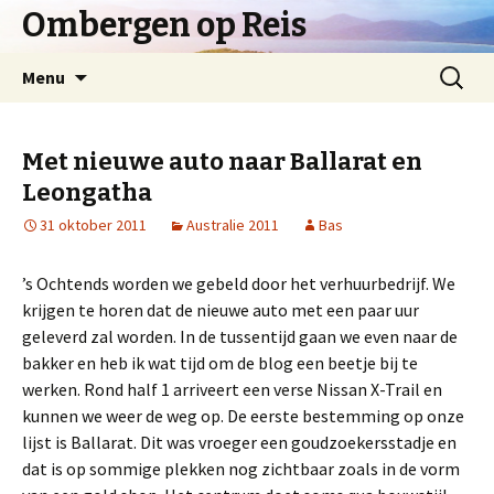
Ombergen op Reis
Spring
Zoeken
Menu
naar
naar:
inhoud
Met nieuwe auto naar Ballarat en
Leongatha
31 oktober 2011
Australie 2011
Bas
’s Ochtends worden we gebeld door het verhuurbedrijf. We
krijgen te horen dat de nieuwe auto met een paar uur
geleverd zal worden. In de tussentijd gaan we even naar de
bakker en heb ik wat tijd om de blog een beetje bij te
werken. Rond half 1 arriveert een verse Nissan X-Trail en
kunnen we weer de weg op. De eerste bestemming op onze
lijst is Ballarat. Dit was vroeger een goudzoekersstadje en
dat is op sommige plekken nog zichtbaar zoals in de vorm