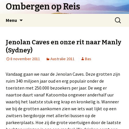
Ombergen op Reis
Spring
Zoeken
Menu
naar
naar:
inhoud
Jenolan Caves en onze rit naar Manly
(Sydney)
8 november 2011
Australie 2011
Bas
Vandaag gaan we naar de Jenolan Caves. Deze grotten zijn
ruim 340 miljoen jaar oud en erg populair onder de
toeristen met 250.000 bezoekers per jaar. De weg er
naartoe duurt vanaf Katoomba ongeveer anderhalf uur
waarbij het laatste stuk erg krap en kronkelig is. Wanneer
we bij de grotten aankomen zien we iets wat lijkt op een
zwitsers bergdorpje met allerlei bussen op de
parkeerplaats. Hoe zij die grote voertuigen door de laatste