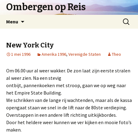
Ombergen op Reis
Spring
Zoeken
Menu
naar
naar:
inhoud
New York City
1 mei 1996
Amerika 1996
,
Verenigde Staten
Theo
Om 06.00 uur al weer wakker. De zon laat zijn eerste stralen
al weer zien. Na een stevig
ontbijt, pannenkoeken met stroop, gaan we op weg naar
het Empire State Building.
We schrikken van de lange rij wachtenden, maar als de kassa
opengaat staan we snel in de lift naar de 80ste verdieping.
Overstappen in een andere lift richting uitkijkbordes.
Door het heldere weer kunnen we ver kijken en mooie foto’s
maken.