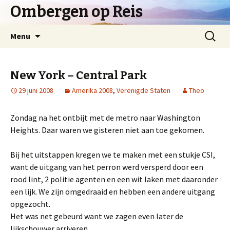
Ombergen op Reis
Spring
Zoeken
Menu
naar
naar:
inhoud
New York – Central Park
29 juni 2008
Amerika 2008
,
Verenigde Staten
Theo
Zondag na het ontbijt met de metro naar Washington
Heights. Daar waren we gisteren niet aan toe gekomen.
Bij het uitstappen kregen we te maken met een stukje CSI,
want de uitgang van het perron werd versperd door een
rood lint, 2 politie agenten en een wit laken met daaronder
een lijk. We zijn omgedraaid en hebben een andere uitgang
opgezocht.
Het was net gebeurd want we zagen even later de
lijkschouwer arriveren.