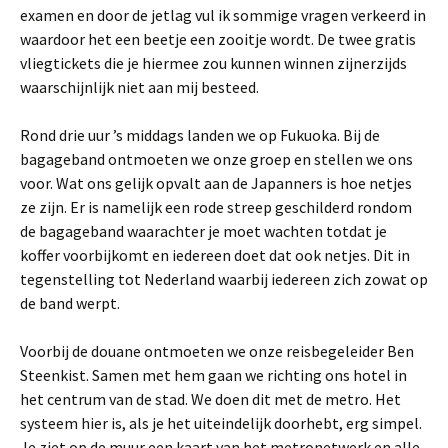
examen en door de jetlag vul ik sommige vragen verkeerd in
waardoor het een beetje een zooitje wordt. De twee gratis
vliegtickets die je hiermee zou kunnen winnen zijnerzijds
waarschijnlijk niet aan mij besteed.
Rond drie uur ’s middags landen we op Fukuoka. Bij de
bagageband ontmoeten we onze groep en stellen we ons
voor. Wat ons gelijk opvalt aan de Japanners is hoe netjes
ze zijn. Er is namelijk een rode streep geschilderd rondom
de bagageband waarachter je moet wachten totdat je
koffer voorbijkomt en iedereen doet dat ook netjes. Dit in
tegenstelling tot Nederland waarbij iedereen zich zowat op
de band werpt.
Voorbij de douane ontmoeten we onze reisbegeleider Ben
Steenkist. Samen met hem gaan we richting ons hotel in
het centrum van de stad. We doen dit met de metro. Het
systeem hier is, als je het uiteindelijk doorhebt, erg simpel.
Je ziet op de muur een kaart van het metronetwerk en alle