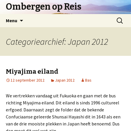
Ombergen op Reis
Spring
Zoeken
Menu
naar
naar:
inhoud
Categoriearchief: Japan 2012
Miyajima eiland
12 september 2012
Japan 2012
Bas
We vertrekken vandaag uit Fukuoka en gaan met de bus
richting Miyajima eiland. Dit eiland is sinds 1996 cultureel
erfgoed. Daarnaast zegt de folder dat de bekende
Confuciaanse geleerde Shunsai Hayashi dit in 1643 als een
van de drie mooiste plekken in Japan heeft benoemd. Dus
dan moet dit wel wat zijn.