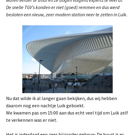
waren verder te smal en ze bogen volgens experts te veel af.
De snelle TGV’s konden er niet (goed) remmen en dus werd
besloten een nieuw, zeer modern station neer te zetten in Luik.
Nu dat wilde ik al langer gaan bekijken, dus wij hebben
daarom nog een nachtje Luik geboekt.
We kwamen pas om 15:00 aan dus echt veel tijd om Luik zelf
te verkennen was er niet.
Het is inderdaad een zeer bijzonder gebouw. De buurt is er