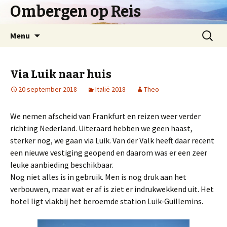
Ombergen op Reis
Spring
Zoeken
Menu
naar
naar:
inhoud
Via Luik naar huis
20 september 2018
Italië 2018
Theo
We nemen afscheid van Frankfurt en reizen weer verder
richting Nederland. Uiteraard hebben we geen haast,
sterker nog, we gaan via Luik. Van der Valk heeft daar recent
een nieuwe vestiging geopend en daarom was er een zeer
leuke aanbieding beschikbaar.
Nog niet alles is in gebruik. Men is nog druk aan het
verbouwen, maar wat er af is ziet er indrukwekkend uit. Het
hotel ligt vlakbij het beroemde station Luik-Guillemins.